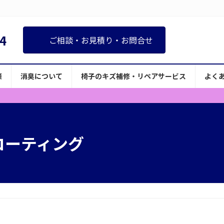
4
ご相談・お見積り・お問合せ
策
消臭について
椅子のキズ補修・リペアサービス
よく
コーティング