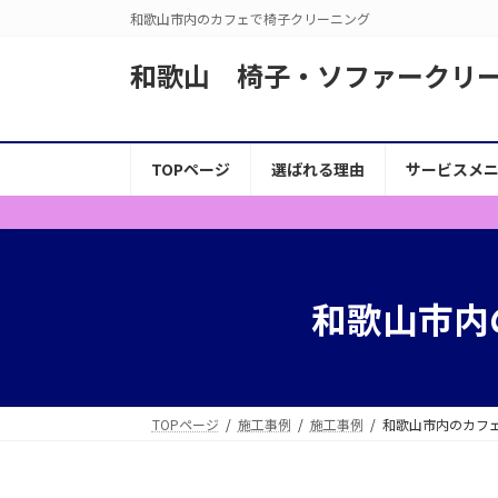
コ
ナ
和歌山市内のカフェで椅子クリーニング
ン
ビ
テ
ゲ
和歌山 椅子・ソファークリ
ン
ー
ツ
シ
へ
ョ
TOPページ
選ばれる理由
サービスメ
ス
ン
キ
に
ッ
移
プ
動
和歌山市内
TOPページ
施工事例
施工事例
和歌山市内のカフ