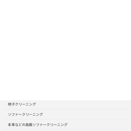
お気軽にお問合せください。
073-488-7964
営業時間 8:00 - 19:00
ご相談・お見積り・お問合せ
お気軽にお問合せください
ページリスト
TOPページ
サービスメニュー
選ばれる理由
椅子クリーニング
ソファークリーニング
本革などの高級ソファークリーニング